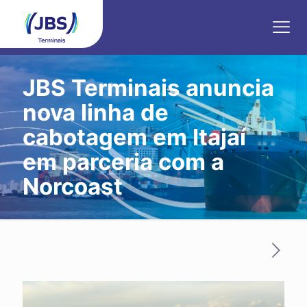
JBS Terminais anuncia
nova linha de
cabotagem em Itajaí
em parceria com a
Norcoast